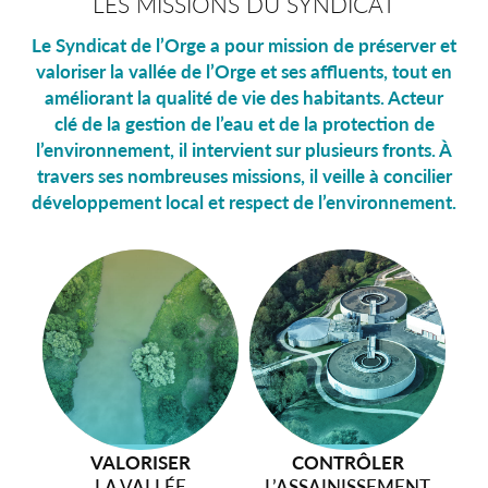
LES MISSIONS DU SYNDICAT
Le Syndicat de l’Orge a pour mission de préserver et
valoriser la vallée de l’Orge et ses affluents, tout en
améliorant la qualité de vie des habitants. Acteur
clé de la gestion de l’eau et de la protection de
l’environnement, il intervient sur plusieurs fronts. À
travers ses nombreuses missions, il veille à concilier
développement local et respect de l’environnement.
SENSIBILISER
À L’ENVIRONNEMENT
Le Syndicat de l’Orge s’engage activement dans la
sensibilisation à l’environnement, en visant à éduquer et
mobiliser les habitants sur les enjeux liés à la
préservation des milieux aquatiques et de la
FACILITER
PRÉVENIR
PRÉSERVER
VOTRE ASSAINISSEMENT
LE RISQUE INONDATION
LA VALLÉE
VALORISER
CONTRÔLER
biodiversité.
À travers des actions pédagogiques, des
LA VALLÉE
L’ASSAINISSEMENT
ateliers, et des événements locaux, le Syndicat encourage