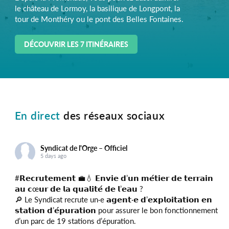
le château de Lormoy, la basilique de Longpont, la
tour de Monthéry ou le pont des Belles Fontaines.
DÉCOUVRIR LES 7 ITINÉRAIRES
En direct
des réseaux sociaux
Syndicat de l'Orge – Officiel
5 days ago
#𝗥𝗲𝗰𝗿𝘂𝘁𝗲𝗺𝗲𝗻𝘁
💼💧 𝗘𝗻𝘃𝗶𝗲 𝗱’𝘂𝗻 𝗺𝗲́𝘁𝗶𝗲𝗿 𝗱𝗲 𝘁𝗲𝗿𝗿𝗮𝗶𝗻
𝗮𝘂 𝗰œ𝘂𝗿 𝗱𝗲 𝗹𝗮 𝗾𝘂𝗮𝗹𝗶𝘁𝗲́ 𝗱𝗲 𝗹’𝗲𝗮𝘂 ?
🔎 Le Syndicat recrute un·e 𝗮𝗴𝗲𝗻𝘁·𝗲 𝗱’𝗲𝘅𝗽𝗹𝗼𝗶𝘁𝗮𝘁𝗶𝗼𝗻 𝗲𝗻
𝘀𝘁𝗮𝘁𝗶𝗼𝗻 𝗱’𝗲́𝗽𝘂𝗿𝗮𝘁𝗶𝗼𝗻 pour assurer le bon fonctionnement
d’un parc de 19 stations d’épuration.
DÉCOUVRIR LE PARCOURS