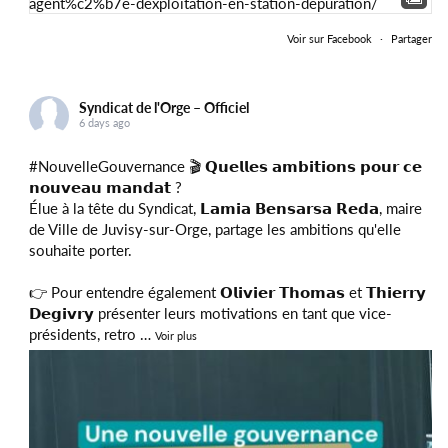
Voir sur Facebook
·
Partager
Syndicat de l'Orge – Officiel
6 days ago
#NouvelleGouvernance
🎬 𝗤𝘂𝗲𝗹𝗹𝗲𝘀 𝗮𝗺𝗯𝗶𝘁𝗶𝗼𝗻𝘀 𝗽𝗼𝘂𝗿 𝗰𝗲
𝗻𝗼𝘂𝘃𝗲𝗮𝘂 𝗺𝗮𝗻𝗱𝗮𝘁 ?
Élue à la tête du Syndicat, 𝗟𝗮𝗺𝗶𝗮 𝗕𝗲𝗻𝘀𝗮𝗿𝘀𝗮 𝗥𝗲𝗱𝗮, maire
de
Ville de Juvisy-sur-Orge
, partage les ambitions qu'elle
souhaite porter.
👉 Pour entendre également 𝗢𝗹𝗶𝘃𝗶𝗲𝗿 𝗧𝗵𝗼𝗺𝗮𝘀 et 𝗧𝗵𝗶𝗲𝗿𝗿𝘆
𝗗𝗲𝗴𝗶𝘃𝗿𝘆 présenter leurs motivations en tant que vice-
présidents, retro
…
Voir plus