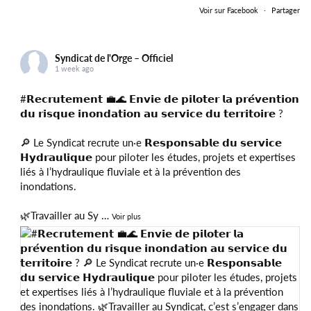
Voir sur Facebook
·
Partager
Syndicat de l'Orge – Officiel
1 week ago
#𝗥𝗲𝗰𝗿𝘂𝘁𝗲𝗺𝗲𝗻𝘁
💼🌊 𝗘𝗻𝘃𝗶𝗲 𝗱𝗲 𝗽𝗶𝗹𝗼𝘁𝗲𝗿 𝗹𝗮 𝗽𝗿𝗲́𝘃𝗲𝗻𝘁𝗶𝗼𝗻
𝗱𝘂 𝗿𝗶𝘀𝗾𝘂𝗲 𝗶𝗻𝗼𝗻𝗱𝗮𝘁𝗶𝗼𝗻 𝗮𝘂 𝘀𝗲𝗿𝘃𝗶𝗰𝗲 𝗱𝘂 𝘁𝗲𝗿𝗿𝗶𝘁𝗼𝗶𝗿𝗲 ?
🔎 Le Syndicat recrute un·e 𝗥𝗲𝘀𝗽𝗼𝗻𝘀𝗮𝗯𝗹𝗲 𝗱𝘂 𝘀𝗲𝗿𝘃𝗶𝗰𝗲
𝗛𝘆𝗱𝗿𝗮𝘂𝗹𝗶𝗾𝘂𝗲 pour piloter les études, projets et expertises
liés à l’hydraulique fluviale et à la prévention des
inondations.
🌿Travailler au Sy
…
Voir plus