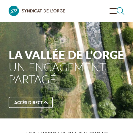
VALORISER
LA VALLÉE
CONTRÔLER
L'ASSAINISSEMENT
LA VALLÉE DE L’ORGE
UN ENGAGEMENT
PRÉVENIR LE RISQUE
INONDATION
RECHERCHER
PARTAGÉ
DÉCOUVRIR
LA VALLÉE
SENSIBILISER
À L’ENVIRONNEMENT
ACCÈS DIRECT
LE SYNDICAT
DE L’ORGE