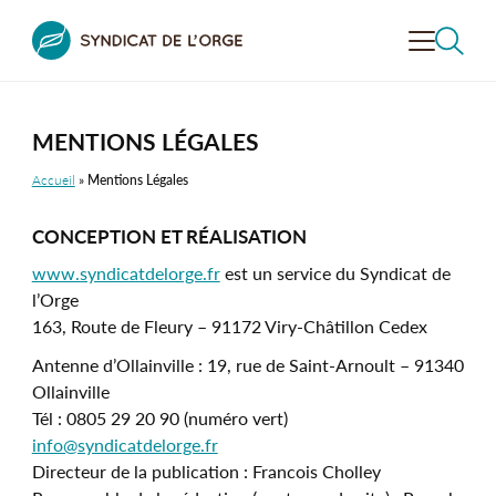
VALORISER
LA VALLÉE
MENTIONS LÉGALES
Accueil
»
Mentions Légales
CONTRÔLER
L'ASSAINISSEMENT
CONCEPTION ET RÉALISATION
PRÉVENIR LE RISQUE
INONDATION
RECHERCHER
www.syndicatdelorge.fr
est un service du Syndicat de
DÉCOUVRIR
LA VALLÉE
l’Orge
163, Route de Fleury – 91172 Viry-Châtillon Cedex
SENSIBILISER
À L’ENVIRONNEMENT
Antenne d’Ollainville : 19, rue de Saint-Arnoult – 91340
Ollainville
LE SYNDICAT
DE L’ORGE
Tél : 0805 29 20 90 (numéro vert)
info@syndicatdelorge.fr
Directeur de la publication : Francois Cholley