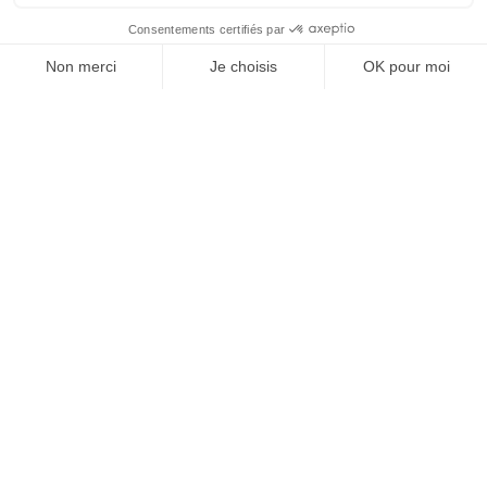
163, route de Fleury
91172 Viry-Châtillon
Tél :
0805 29 20 90
(N° gratuit)
Antenne d'Ollainville
19, rue de Saint-Arnoult
91340 Ollainville
CONTACTEZ-NOUS
Accès rapides
E-marchés publics
Espace élus
Espace Enseignants
Espace recrutement
Retrouvez le Syndicat de l'Orge sur :