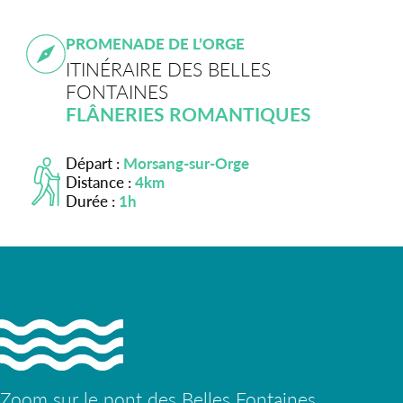
PROMENADE DE L’ORGE
ITINÉRAIRE DES BELLES
FONTAINES
FLÂNERIES ROMANTIQUES
Départ :
Morsang-sur-Orge
Distance :
4km
Durée :
1h
Zoom sur le pont des Belles Fontaines