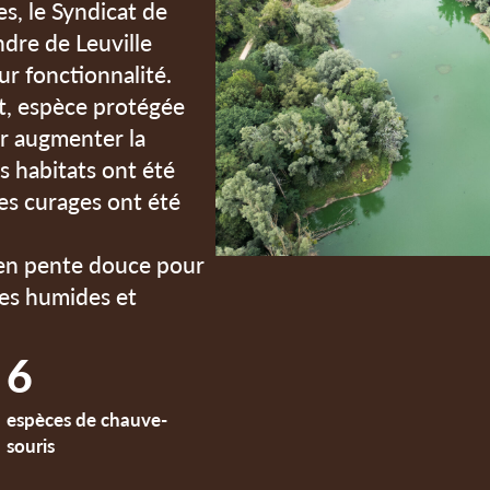
es, le Syndicat de
ndre de Leuville
ur fonctionnalité.
t, espèce protégée
ur augmenter la
s habitats ont été
des curages ont été
 en pente douce pour
nes humides et
6
espèces de chauve-
souris