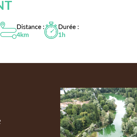
NT
Distance :
Durée :
n
4km
1h
e