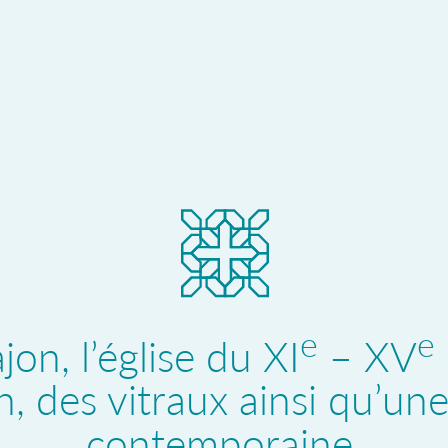
e
e
on, l’église du XI
– XV
, des vitraux ainsi qu’un
contemporaine.