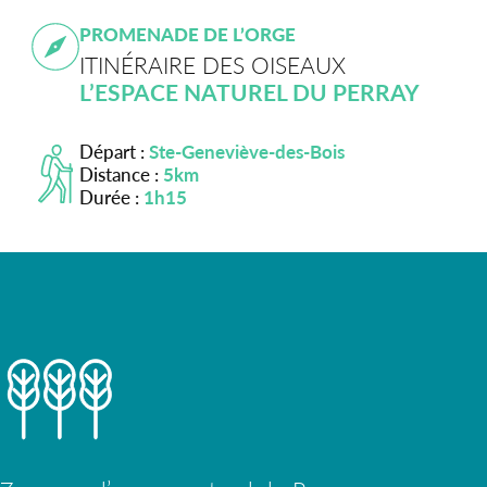
PROMENADE DE L’ORGE
ITINÉRAIRE DES OISEAUX
L’ESPACE NATUREL DU PERRAY
Départ :
Ste-Geneviève-des-Bois
Distance :
5km
Durée :
1h15