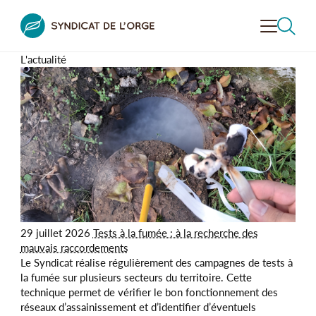
L'actualité
VALORISER
LA VALLÉE
CONTRÔLER
L'ASSAINISSEMENT
PRÉVENIR LE RISQUE
INONDATION
RECHERCHER
DÉCOUVRIR
LA VALLÉE
SENSIBILISER
À L’ENVIRONNEMENT
29 juillet 2026
Tests à la fumée : à la recherche des
mauvais raccordements
LE SYNDICAT
DE L’ORGE
Le Syndicat réalise régulièrement des campagnes de tests à
la fumée sur plusieurs secteurs du territoire. Cette
technique permet de vérifier le bon fonctionnement des
réseaux d’assainissement et d’identifier d’éventuels