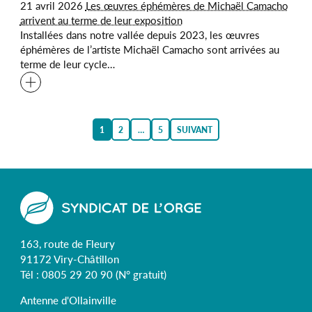
21 avril 2026
Les œuvres éphémères de Michaël Camacho
arrivent au terme de leur exposition
Installées dans notre vallée depuis 2023, les œuvres
éphémères de l’artiste Michaël Camacho sont arrivées au
terme de leur cycle…
Pagination
1
2
…
5
SUIVANT
des
publications
163, route de Fleury
91172 Viry-Châtillon
Tél :
0805 29 20 90
(N° gratuit)
Antenne d'Ollainville