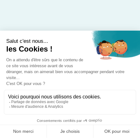
163, route de Fleury
91172 Viry-Châtillon
Tél :
0805 29 20 90
(N° gratuit)
Antenne d'Ollainville
19, rue de Saint-Arnoult
91340 Ollainville
CONTACTEZ-NOUS