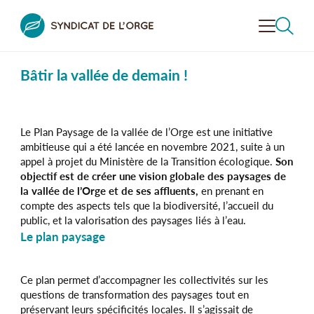
Bâtir la vallée de demain !
VALORISER
LA VALLÉE
CONTRÔLER
L'ASSAINISSEMENT
Le Plan Paysage de la vallée de l’Orge est une initiative
ambitieuse qui a été lancée en novembre 2021, suite à un
PRÉVENIR LE RISQUE
INONDATION
RECHERCHER
appel à projet du Ministère de la Transition écologique.
Son
objectif est de créer une vision globale des paysages de
DÉCOUVRIR
LA VALLÉE
la vallée de l’Orge et de ses affluents,
en prenant en
compte des aspects tels que la biodiversité, l’accueil du
SENSIBILISER
À L’ENVIRONNEMENT
public, et la valorisation des paysages liés à l’eau.
Le plan paysage
LE SYNDICAT
DE L’ORGE
Ce plan permet d’accompagner les collectivités sur les
questions de transformation des paysages tout en
préservant leurs spécificités locales. Il s’agissait de