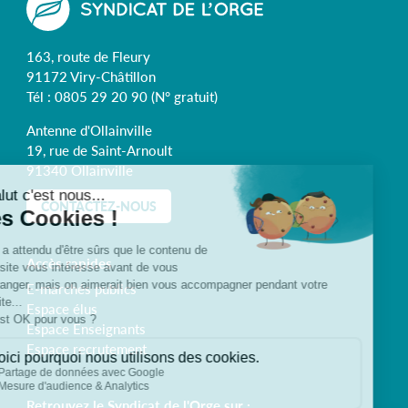
163, route de Fleury
91172 Viry-Châtillon
Tél :
0805 29 20 90
(N° gratuit)
Antenne d'Ollainville
19, rue de Saint-Arnoult
91340 Ollainville
CONTACTEZ-NOUS
Accès rapides
E-marchés publics
Espace élus
Espace Enseignants
Espace recrutement
Retrouvez le Syndicat de l'Orge sur :