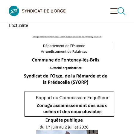
L'actualité
VALORISER
LA VALLÉE
CONTRÔLER
L'ASSAINISSEMENT
PRÉVENIR LE RISQUE
INONDATION
RECHERCHER
DÉCOUVRIR
LA VALLÉE
SENSIBILISER
À L’ENVIRONNEMENT
LE SYNDICAT
DE L’ORGE