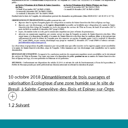
10 octobre 2018
Démantèlement de trois ouvrages et
valorisation Ecologique d’une zone humide sur le site du
Breuil, à Sainte-Geneviève-des-Bois et Epinay-sur-Orge.
Pagination
1
2
Suivant
des
publications