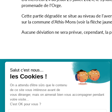
promenade de l’Orge.
Cette partie dégradée se situe au niveau de l’ave
sur la commune d’Athis-Mons (voir la flèche jaune 
Aucune déviation ne sera prévue, cependant, la pa
163, route de Fleury
91172 Viry-Châtillon
Tél :
0805 29 20 90
(N° gratuit)