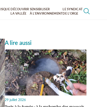
RISQUE
DÉCOUVRIR
SENSIBILISER
LE SYNDICAT
LA VALLÉE
À L’ENVIRONNEMENT
DE L’ORGE
RECHERCHER
A lire aussi
29 juillet 2026
Tests à la fumée : à la recherche des mauvais