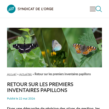
VALORISER
LA VALLÉE
CONTRÔLER
L'ASSAINISSEMENT
PRÉVENIR LE RISQUE
INONDATION
RECHERCHER
DÉCOUVRIR
LA VALLÉE
Accueil
»
Actualités
»
Retour sur les premiers inventaires papillons
SENSIBILISER
À L’ENVIRONNEMENT
RETOUR SUR LES PREMIERS
LE SYNDICAT
DE L’ORGE
INVENTAIRES PAPILLONS
Publié le
22 mai 2026
Dans une démarche de révision des plans de gestion, les