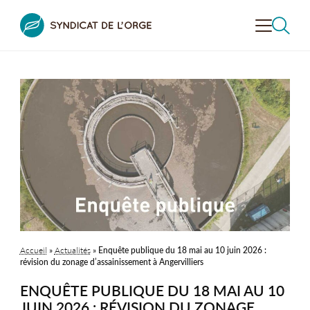
VALORISER
LA VALLÉE
CONTRÔLER
L'ASSAINISSEMENT
PRÉVENIR LE RISQUE
INONDATION
RECHERCHER
DÉCOUVRIR
LA VALLÉE
SENSIBILISER
À L’ENVIRONNEMENT
Accueil
»
Actualités
»
Enquête publique du 18 mai au 10 juin 2026 :
LE SYNDICAT
DE L’ORGE
révision du zonage d’assainissement à Angervilliers
ENQUÊTE PUBLIQUE DU 18 MAI AU 10
JUIN 2026 : RÉVISION DU ZONAGE