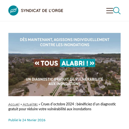
VALORISER
LA VALLÉE
CONTRÔLER
L'ASSAINISSEMENT
PRÉVENIR LE RISQUE
INONDATION
RECHERCHER
DÉCOUVRIR
LA VALLÉE
SENSIBILISER
À L’ENVIRONNEMENT
Accueil
»
Actualités
»
Crues d’octobre 2024 : bénéficiez d’un diagnostic
LE SYNDICAT
DE L’ORGE
gratuit pour réduire votre vulnérabilité aux inondations
Publié le
24 février 2026