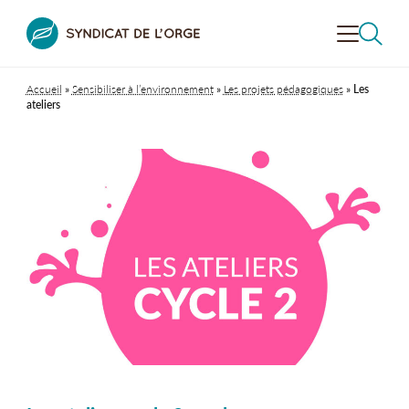
Accueil
»
Sensibiliser à l’environnement
»
Les projets pédagogiques
»
Les
VALORISER
LA VALLÉE
ateliers
CONTRÔLER
L'ASSAINISSEMENT
PRÉVENIR LE RISQUE
INONDATION
RECHERCHER
DÉCOUVRIR
LA VALLÉE
SENSIBILISER
À L’ENVIRONNEMENT
LE SYNDICAT
DE L’ORGE