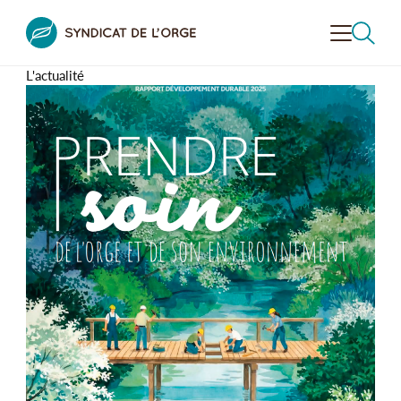
L'actualité
VALORISER
LA VALLÉE
CONTRÔLER
L'ASSAINISSEMENT
PRÉVENIR LE RISQUE
INONDATION
RECHERCHER
DÉCOUVRIR
LA VALLÉE
SENSIBILISER
À L’ENVIRONNEMENT
LE SYNDICAT
DE L’ORGE