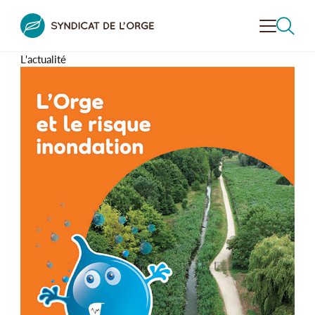
L'actualité
VALORISER
LA VALLÉE
CONTRÔLER
L'ASSAINISSEMENT
PRÉVENIR LE RISQUE
INONDATION
RECHERCHER
DÉCOUVRIR
LA VALLÉE
SENSIBILISER
À L’ENVIRONNEMENT
LE SYNDICAT
DE L’ORGE