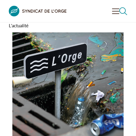
L'actualité
VALORISER
LA VALLÉE
CONTRÔLER
L'ASSAINISSEMENT
PRÉVENIR LE RISQUE
INONDATION
RECHERCHER
DÉCOUVRIR
LA VALLÉE
SENSIBILISER
À L’ENVIRONNEMENT
LE SYNDICAT
DE L’ORGE