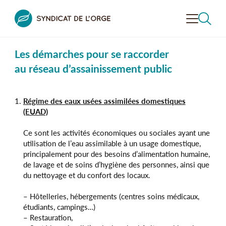
Les démarches pour se raccorder
VALORISER
LA VALLÉE
au réseau d’assainissement public
CONTRÔLER
L'ASSAINISSEMENT
Régime des eaux usées assimilées domestiques
PRÉVENIR LE RISQUE
INONDATION
(EUAD)
RECHERCHER
Ce sont les activités économiques ou sociales ayant une
DÉCOUVRIR
LA VALLÉE
utilisation de l’eau assimilable à un usage domestique,
principalement pour des besoins d’alimentation humaine,
SENSIBILISER
À L’ENVIRONNEMENT
de lavage et de soins d’hygiène des personnes, ainsi que
du nettoyage et du confort des locaux.
LE SYNDICAT
DE L’ORGE
– Hôtelleries, hébergements (centres soins médicaux,
étudiants, campings…)
– Restauration,