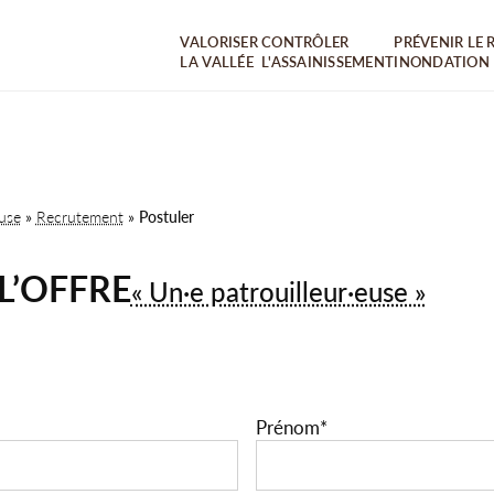
VALORISER
CONTRÔLER
PRÉVENIR LE 
LA VALLÉE
L'ASSAINISSEMENT
INONDATION
euse
»
Recrutement
»
Postuler
L’OFFRE
« Un·e patrouilleur·euse »
Prénom
*