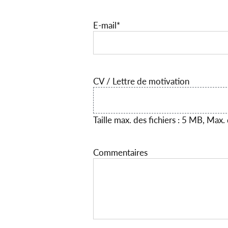
E-mail
*
CV / Lettre de motivation
Taille max. des fichiers : 5 MB, Max. d
Commentaires